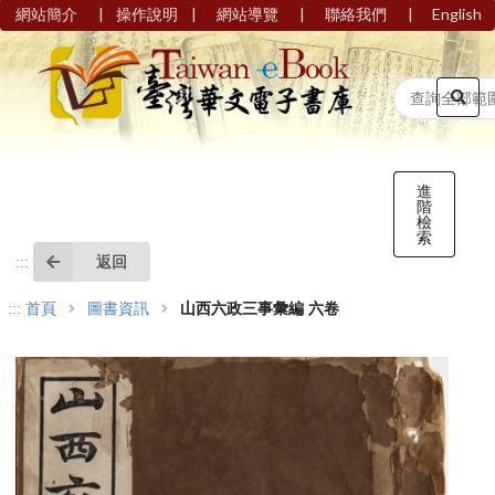
|
|
|
|
網站簡介
操作說明
網站導覽
聯絡我們
English
進
階
檢
索
返回
:::
:::
首頁
圖書資訊
山西六政三事彙編 六卷