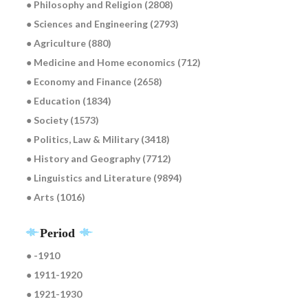
● Philosophy and Religion (2808)
● Sciences and Engineering (2793)
● Agriculture (880)
● Medicine and Home economics (712)
● Economy and Finance (2658)
● Education (1834)
● Society (1573)
● Politics, Law & Military (3418)
● History and Geography (7712)
● Linguistics and Literature (9894)
● Arts (1016)
Period
● -1910
● 1911-1920
● 1921-1930