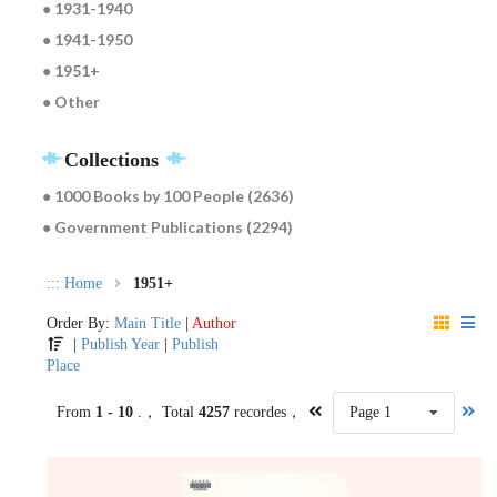
● 1931-1940
● 1941-1950
● 1951+
● Other
Collections
● 1000 Books by 100 People (2636)
● Government Publications (2294)
:::
Home
1951+
Order By:
Main Title
|
Author
|
Publish Year
|
Publish
Place
From
1 - 10
.， Total
4257
recordes，
Page 1