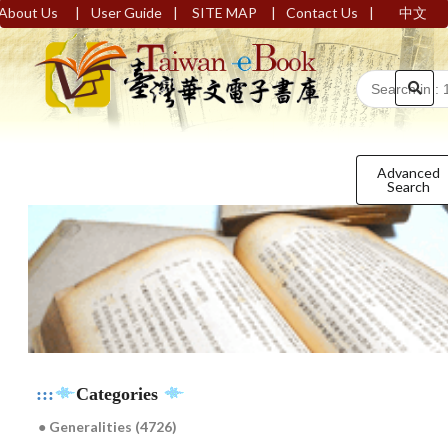
|
|
|
|
About Us
User Guide
SITE MAP
Contact Us
中文
Advanced
Search
:::
Categories
● Generalities (4726)