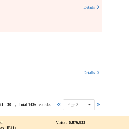
Details
Details
21 - 30
.， Total
1436
recordes，
Page 3
ed
Visits : 6,876,833
fox, IE11+