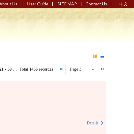
|
|
|
|
About Us
User Guide
SITE MAP
Contact Us
中文
21 - 30
.， Total
1436
recordes，
Page 3
Details