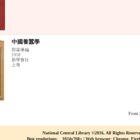
中國養蠶學
郭葆琳編
1918
新學會社
上海
From
National Central Library ©2016, All Rights Reserv
Best resolutions: 1024x768+ | Web browser: Chrome, Fire