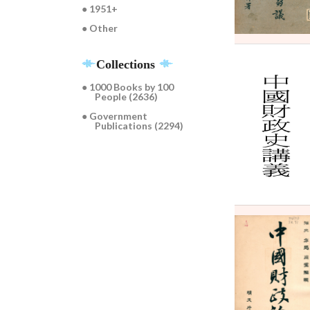
● 1951+
● Other
Collections
● 1000 Books by 100
People (2636)
● Government
Publications (2294)