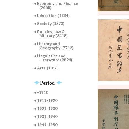
● Economy and Finance
(2658)
● Education (1834)
● Society (1573)
● Politics, Law &
Military (3418)
● History and
Geography (7712)
● Linguistics and
Literature (9894)
● Arts (1016)
Period
● -1910
● 1911-1920
● 1921-1930
● 1931-1940
● 1941-1950