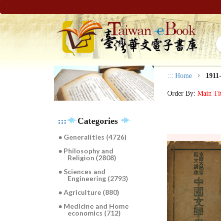
:::
Home
1911
Order By:
Main Ti
:::
Categories
● Generalities (4726)
● Philosophy and
Religion (2808)
● Sciences and
Engineering (2793)
● Agriculture (880)
● Medicine and Home
economics (712)