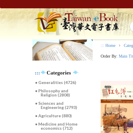
:::
Home
Categ
Order By:
Main Ti
:::
Categories
● Generalities (4726)
● Philosophy and
Religion (2808)
● Sciences and
Engineering (2793)
● Agriculture (880)
● Medicine and Home
economics (712)