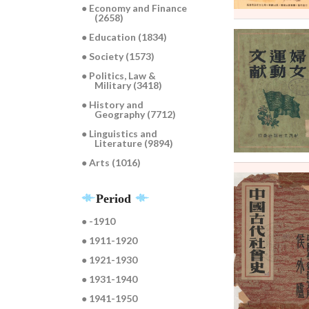
● Economy and Finance
(2658)
● Education (1834)
● Society (1573)
● Politics, Law &
Military (3418)
● History and
Geography (7712)
● Linguistics and
Literature (9894)
● Arts (1016)
Period
● -1910
● 1911-1920
● 1921-1930
● 1931-1940
● 1941-1950