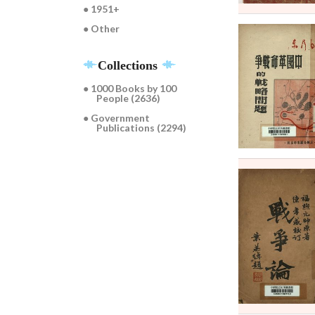
● 1951+
● Other
Collections
● 1000 Books by 100
People (2636)
● Government
Publications (2294)