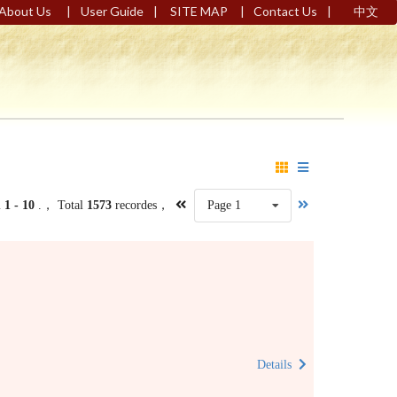
|
|
|
|
About Us
User Guide
SITE MAP
Contact Us
中文
m
1 - 10
.， Total
1573
recordes，
Page 1
Details