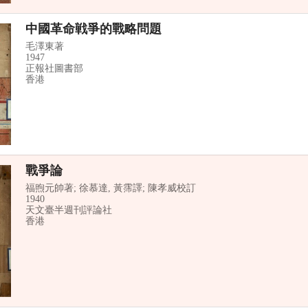
中國革命戦爭的戰略問題
毛澤東著
1947
正報社圖書部
香港
戰爭論
福煦元帥著; 徐慕達, 黃霈譯; 陳孝威校訂
1940
天文臺半週刊評論社
香港