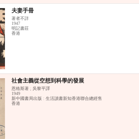
夫妻手冊
著者不詳
1947
明記書莊
香港
社會主義從空想到科學的發展
恩格斯著 ; 吳黎平譯
1949
新中國書局出版 : 生活讀書新知香港聯合總經售
香港