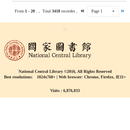
From
1 - 20
.， Total
3418
recordes，
Page 1
:::
National Central Library ©2016, All Rights Reserved
Best resolutions: 1024x768+ | Web browser: Chrome, Firefox, IE11+
Visits : 6,876,833