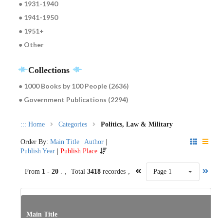
● 1931-1940
● 1941-1950
● 1951+
● Other
Collections
● 1000 Books by 100 People (2636)
● Government Publications (2294)
:::
Home
Categories
Politics, Law & Military
Order By:
Main Title
|
Author
|
Publish Year
|
Publish Place
From
1 - 20
.， Total
3418
recordes，
Page 1
Main Title