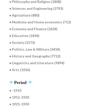
● Philosophy and Religion (2808)
● Sciences and Engineering (2793)
● Agriculture (880)
● Medicine and Home economics (712)
● Economy and Finance (2658)
● Education (1834)
● Society (1573)
● Politics, Law & Military (3418)
● History and Geography (7712)
● Linguistics and Literature (9894)
● Arts (1016)
Period
● -1910
● 1911-1920
● 1921-1930