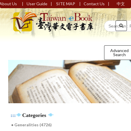
|
|
|
|
About Us
User Guide
SITE MAP
Contact Us
中文
Advanced
Search
:::
Categories
● Generalities (4726)