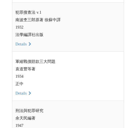
犯罪搜查法 v.1
南波杢三郎原著 徐蘇中譯
1932
法學編譯社出版
Details
軍縮戰債賠款三大問題
袁道豐等著
1934
正中
Details
刑法與犯罪研究
余天民編著
1947