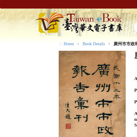
:::
Home
Book Details
廣州市市政
A
P
P
A
n
S