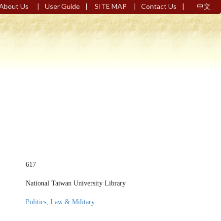
|
|
|
|
About Us
User Guide
SITE MAP
Contact Us
中文
617
National Taiwan University Library
Politics, Law & Military