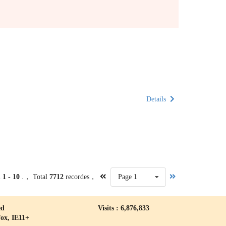
Details
m
1 - 10
.， Total
7712
recordes，
Page 1
ed
Visits : 6,876,833
fox, IE11+