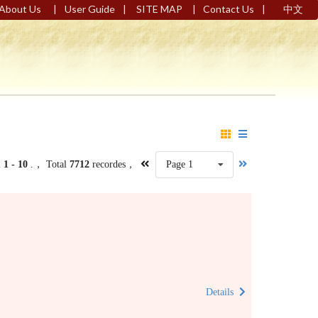
|
|
|
|
About Us
User Guide
SITE MAP
Contact Us
中文
m
1 - 10
.， Total
7712
recordes，
Page 1
Details