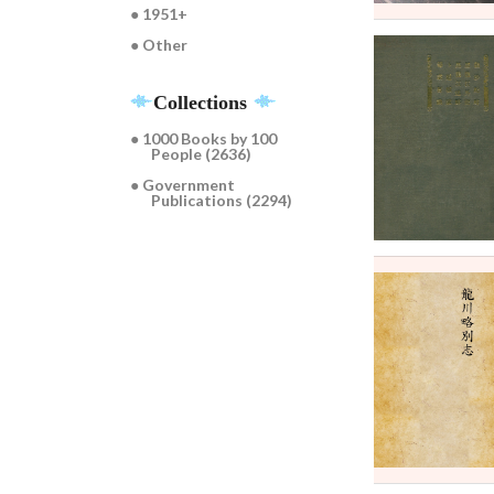
● 1951+
● Other
Collections
● 1000 Books by 100
People (2636)
● Government
Publications (2294)