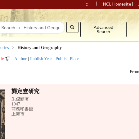
|
|
:::
NCL Homesite
Advanced
Search
ories
History and Geography
tle
|
Author
|
Publish Year
|
Publish Place
Fro
龔定盦研究
朱傑勤著
1947
商務印書館
上海市