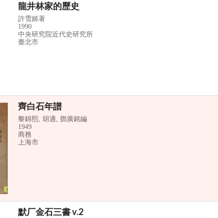
龍井林家的歷史
許雪姬著
1990
中央研究院近代史研究所
臺北市
齊白石年譜
黎錦熙, 胡適, 鄧廣銘編
1949
商務
上海市
默厂金石三書 v.2