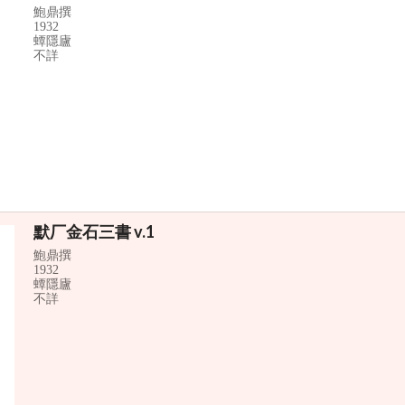
鮑鼎撰
1932
蟫隱廬
不詳
默厂金石三書 v.1
鮑鼎撰
1932
蟫隱廬
不詳