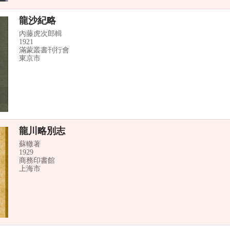
龍沙紀略
內藤虎次郎輯
1921
滿蒙叢書刊行會
東京市
龍川略別志
蘇轍著
1929
商務印書館
上海市