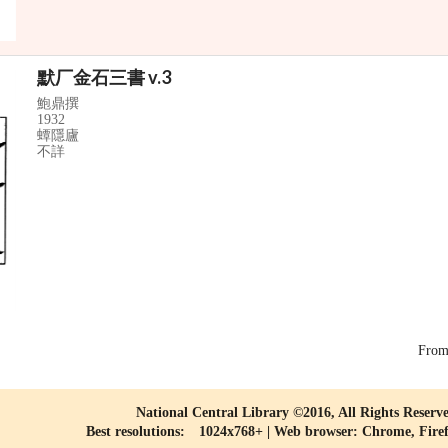
默厂金石三書 v.3
鮑鼎撰
1932
蟫隱廬
不詳
Fro
National Central Library ©2016, All Rights Reserv
Best resolutions: 1024x768+ | Web browser: Chrome, Fire