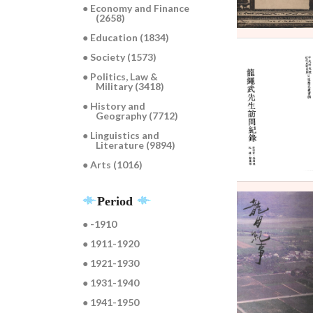
● Economy and Finance
(2658)
● Education (1834)
● Society (1573)
● Politics, Law &
Military (3418)
● History and
Geography (7712)
● Linguistics and
Literature (9894)
● Arts (1016)
Period
● -1910
● 1911-1920
● 1921-1930
● 1931-1940
● 1941-1950