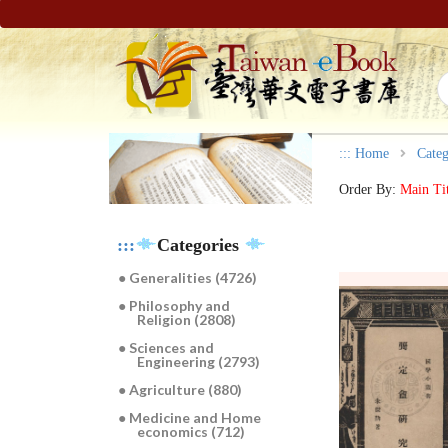
:::
Home
Categ
Order By:
Main Ti
:::
Categories
● Generalities (4726)
● Philosophy and
Religion (2808)
● Sciences and
Engineering (2793)
● Agriculture (880)
● Medicine and Home
economics (712)