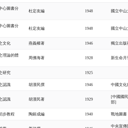
中心圖書分
杜定友編
1948
國立中山
中心圖書分
杜定友編
1948
國立中山
之文化
燕義權著
1946
獨立出版
之理論的體
周佛海著
1928
新生命月
之研究
1925
之認識
胡漢民撰
1946
中國文化
[中國國
之認識
胡漢民著
1929
部]
初步教程
陶鎔成編
1940
戰地圖書
中央宣傳