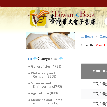
:::
Home
Categ
Order By:
Main Ti
:::
Categories
● Generalities (4726)
Main Titl
● Philosophy and
Religion (2808)
● Sciences and
三民主義(
Engineering (2793)
● Agriculture (880)
三民主義(
● Medicine and Home
economics (712)
三民主義