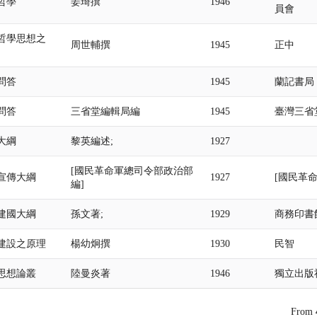
哲學
姜琦撰
1946
員會
哲學思想之
周世輔撰
1945
正中
問答
1945
蘭記書局
問答
三省堂編輯局編
1945
臺灣三省
大綱
黎英編述;
1927
[國民革命軍總司令部政治部
宣傳大綱
1927
[國民革
編]
建國大綱
孫文著;
1929
商務印書
建設之原理
楊幼炯撰
1930
民智
思想論叢
陸曼炎著
1946
獨立出版
From