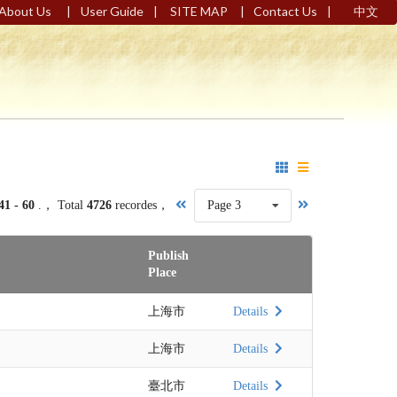
|
|
|
|
About Us
User Guide
SITE MAP
Contact Us
中文
41 - 60
.， Total
4726
recordes，
Page 3
Publish
Place
上海市
Details
上海市
Details
臺北市
Details