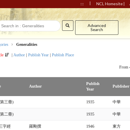
|
|
:::
NCL Homesite
Advanced
Search
ories
Generalities
tle
|
Author
|
Publish Year
|
Publish Place
From
Publish
e
Author
Publisher
Year
第三冊)
1935
中華
第二冊)
1935
中華
三字經
羅剛撰
1946
東方