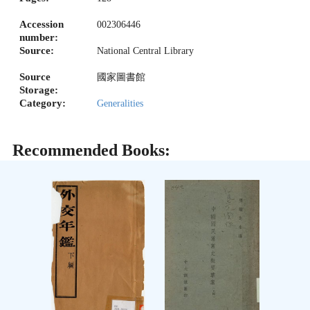
Accession
002306446
number:
Source:
National Central Library
Source
國家圖書館
Storage:
Category:
Generalities
Recommended Books: