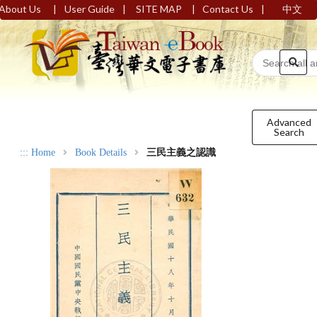
|
|
|
|
About Us
User Guide
SITE MAP
Contact Us
中文
Advanced
Search
:::
Home
Book Details
三民主義之認識