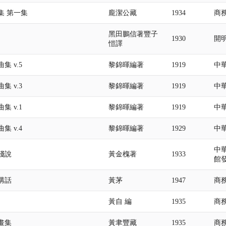
集 第一集
龐潔公藏
1934
商
黑田鵬信著豐子
1930
開
愷譯
集 v.5
黎錦暉編著
1919
中
集 v.3
黎錦暉編著
1919
中
集 v.1
黎錦暉編著
1919
中
集 v.4
黎錦暉編著
1929
中
中華
淺說
黃金槐著
1933
館
講話
黃茅
1947
商
黃自 編
1935
商
畫集
黃聿豐藏
1935
商