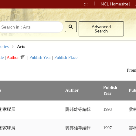
|
|
:::
NCL Homesite
Advanced
Search
ories
Arts
tle
|
Author
|
Publish Year
|
Publish Place
Fro
Publish
e
Author
Pub
Year
術家聯展
龔邦雄等編輯
1998
雲
術家聯展
龔邦雄等編輯
1997
雲