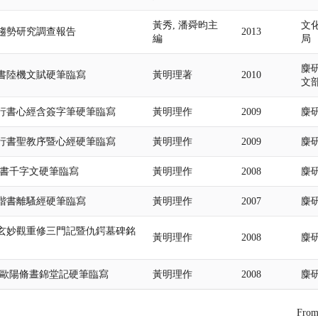
黃秀, 潘舜昀主
文
趨勢研究調查報告
2013
編
局
麋
書陸機文賦硬筆臨寫
黃明理著
2010
文
行書心經含簽字筆硬筆臨寫
黃明理作
2009
麋
行書聖教序暨心經硬筆臨寫
黃明理作
2009
麋
真書千字文硬筆臨寫
黃明理作
2008
麋
楷書離騷經硬筆臨寫
黃明理作
2007
麋
玄妙觀重修三門記暨仇鍔墓碑銘
黃明理作
2008
麋
書歐陽脩晝錦堂記硬筆臨寫
黃明理作
2008
麋
Fro