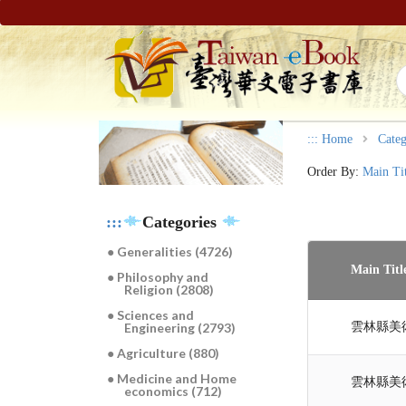
:::
Home
Categ
Order By:
Main Ti
:::
Categories
● Generalities (4726)
Main Titl
● Philosophy and
Religion (2808)
● Sciences and
雲林縣美
Engineering (2793)
● Agriculture (880)
● Medicine and Home
雲林縣美
economics (712)