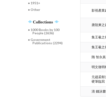
● 1951+
● Other
影視產業
Collections
唐陸柬之
● 1000 Books by 100
People (2636)
集王羲之
● Government
Publications (2294)
集王羲之
隋 智永
明文徵明
元趙孟頫
硬筆臨寫
清 錢泳