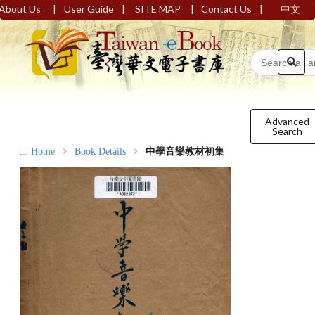
|
|
|
|
About Us
User Guide
SITE MAP
Contact Us
中文
Advanced
Search
:::
Home
Book Details
中學音樂教材初集