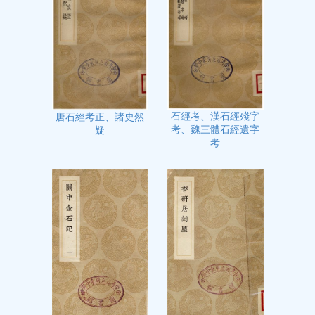
石經考、漢石經殘字
唐石經考正、諸史然
考、魏三體石經遺字
疑
考