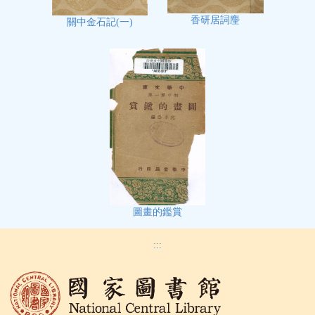
香研居詞麈
關中金石記(一)
圖畫的鑑賞
:::