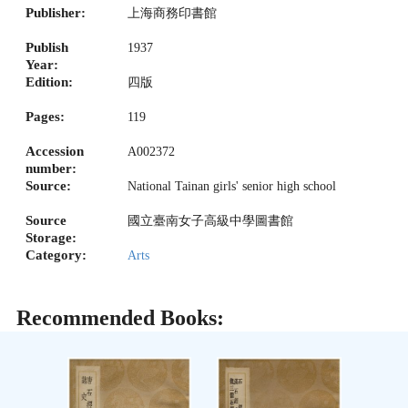
Publisher:
上海商務印書館
Publish
1937
Year:
Edition:
四版
Pages:
119
Accession
A002372
number:
Source:
National Tainan girls' senior high school
Source
國立臺南女子高級中學圖書館
Storage:
Category:
Arts
Recommended Books: