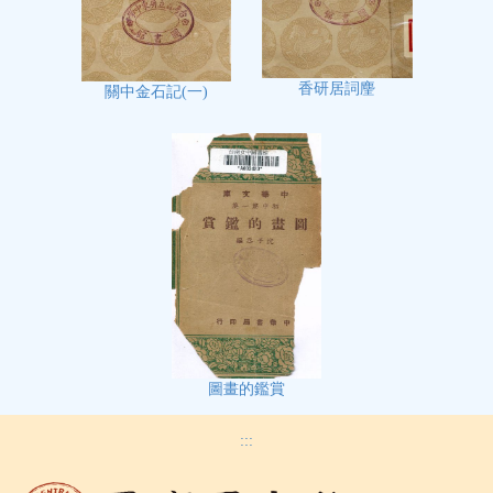
香研居詞麈
關中金石記(一)
圖畫的鑑賞
:::