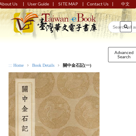
|
|
|
|
About Us
User Guide
SITE MAP
Contact Us
中文
Advanced
Search
:::
Home
Book Details
關中金石記(一)