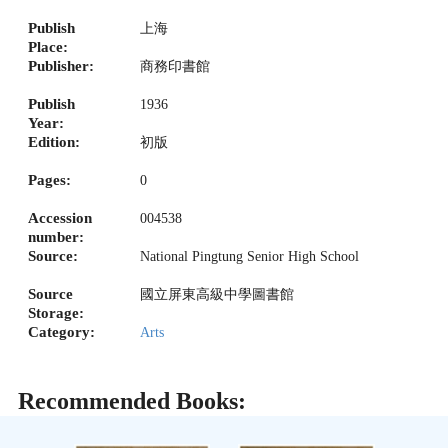
Publish
上海
Place:
Publisher:
商務印書館
Publish
1936
Year:
Edition:
初版
Pages:
0
Accession
004538
number:
Source:
National Pingtung Senior High School
Source
國立屏東高級中學圖書館
Storage:
Category:
Arts
Recommended Books: