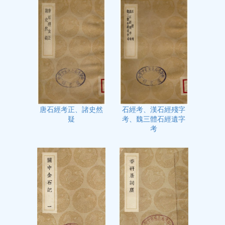
石經考、漢石經殘字
唐石經考正、諸史然
考、魏三體石經遺字
疑
考