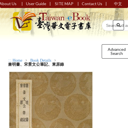
|
|
|
|
About Us
User Guide
SITE MAP
Contact Us
中文
Advanced
Search
:::
Home
Book Details
兼明書、宋景文公筆記、東原錄