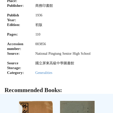
Place:
Publisher:
商務印書館
Publish
1936
Year:
Edition:
初版
Pages:
110
Accession
003856
number:
Source:
National Pingtung Senior High School
Source
國立屏東高級中學圖書館
Storage:
Category:
Generalities
Recommended Books: