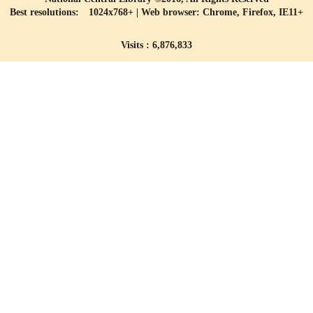
Best resolutions: 1024x768+ | Web browser: Chrome, Firefox, IE11+
Visits : 6,876,833