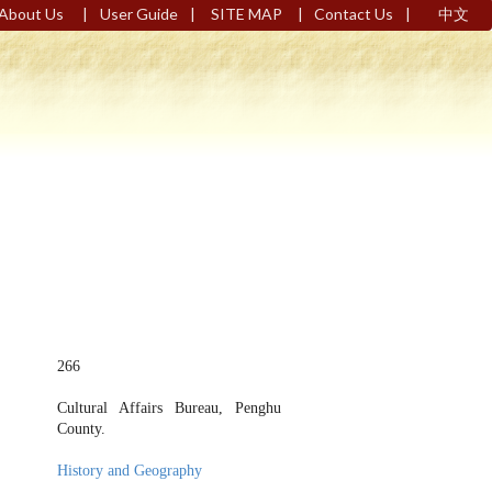
|
|
|
|
About Us
User Guide
SITE MAP
Contact Us
中文
266
Cultural Affairs Bureau, Penghu
County.
History and Geography