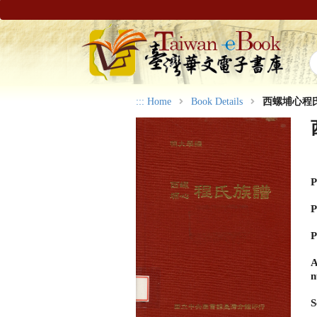
:::
Home
Book Details
西螺埔心程
P
P
P
A
n
S