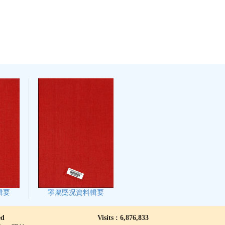
輯要
寧屬㮣况資料輯要
ed
Visits : 6,876,833