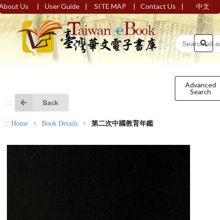
|
|
|
|
About Us
User Guide
SITE MAP
Contact Us
中文
Advanced
Search
Back
:::
:::
Home
Book Details
第二次中國教育年鑑