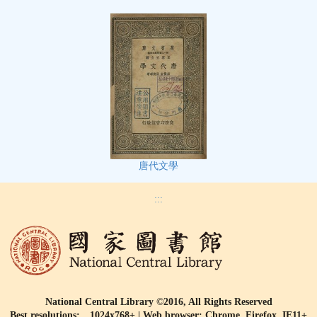
唐代文學
:::
National Central Library ©2016, All Rights Reserved
Best resolutions: 1024x768+ | Web browser: Chrome, Firefox, IE11+