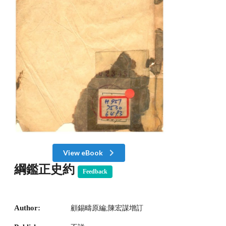
View eBook
綱鑑正史約
Feedback
Author:
顧錫疇原編;陳宏謀增訂