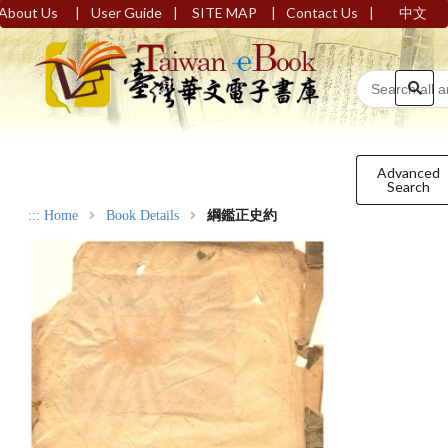
|
|
|
|
About Us
User Guide
SITE MAP
Contact Us
中文
Advanced
Search
:::
Home
Book Details
綱鑑正史約