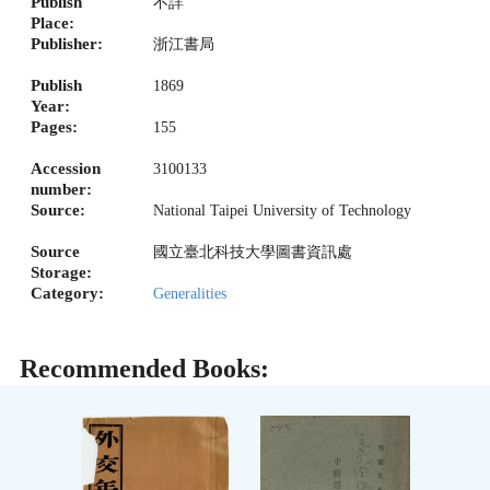
Publish
不詳
Place:
Publisher:
浙江書局
Publish
1869
Year:
Pages:
155
Accession
3100133
number:
Source:
National Taipei University of Technology
Source
國立臺北科技大學圖書資訊處
Storage:
Category:
Generalities
Recommended Books: