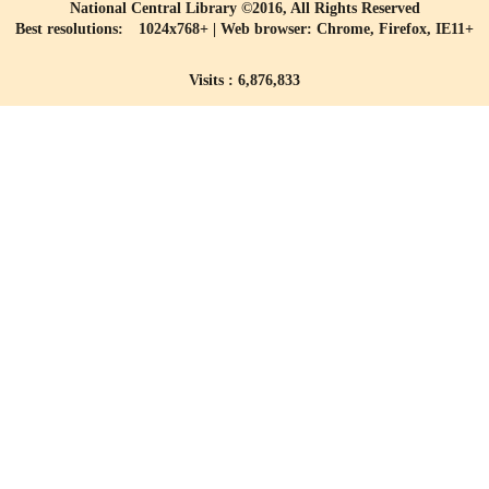
National Central Library ©2016, All Rights Reserved
Best resolutions: 1024x768+ | Web browser: Chrome, Firefox, IE11+
Visits : 6,876,833