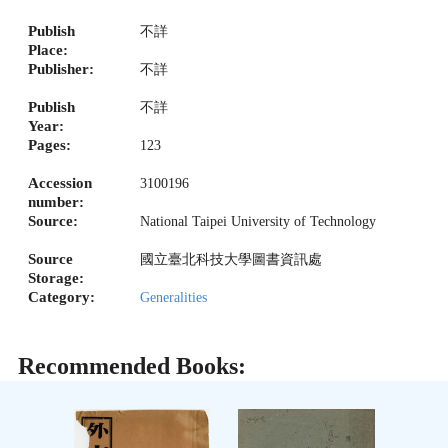
Publish
不詳
Place:
Publisher:
不詳
Publish
不詳
Year:
Pages:
123
Accession
3100196
number:
Source:
National Taipei University of Technology
Source
國立臺北科技大學圖書資訊處
Storage:
Category:
Generalities
Recommended Books: