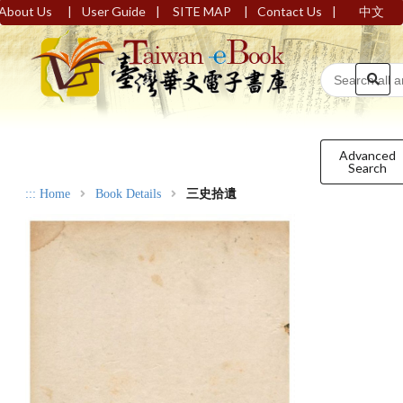
|
|
|
|
About Us
User Guide
SITE MAP
Contact Us
中文
Advanced
Search
:::
Home
Book Details
三史拾遺