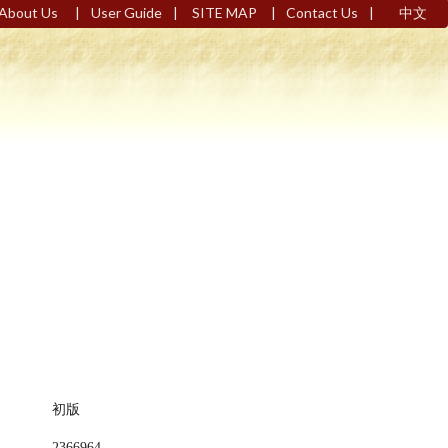
|
|
|
|
About Us
User Guide
SITE MAP
Contact Us
中文
初版
2366964