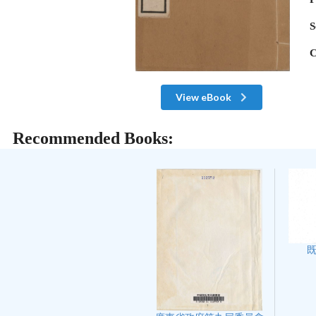
S
C
View eBook
Recommended Books: