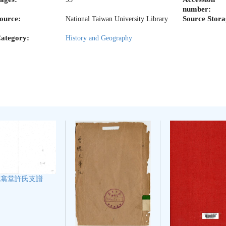
number:
ource:
Source Stora
National Taiwan University Library
ategory:
History and Geography
既翕堂許氏支譜