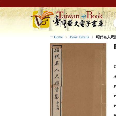
:::
Home
Book Details
昭代名人尺
O
A
P
P
P
P