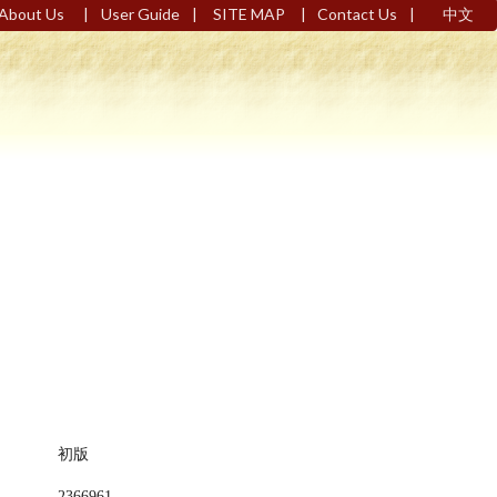
|
|
|
|
About Us
User Guide
SITE MAP
Contact Us
中文
初版
2366961