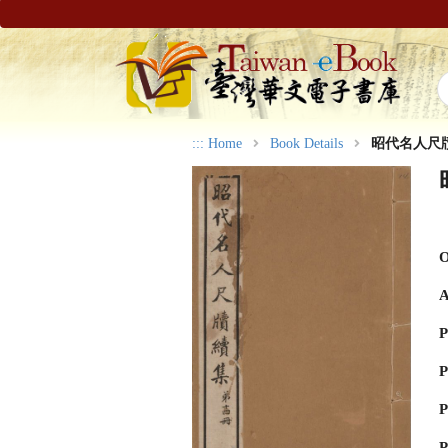
:::
Home
Book Details
昭代名人尺
O
A
P
P
P
P