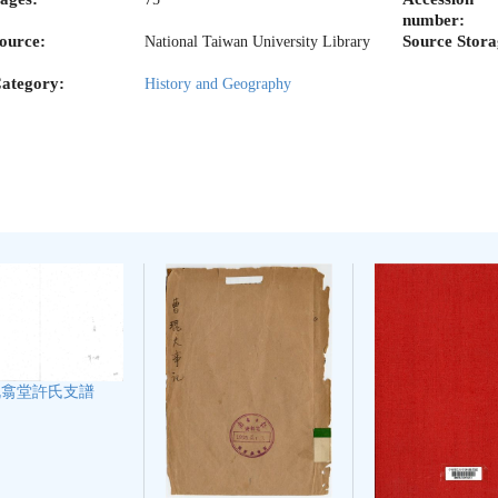
number:
ource:
Source Stora
National Taiwan University Library
ategory:
History and Geography
既翕堂許氏支譜