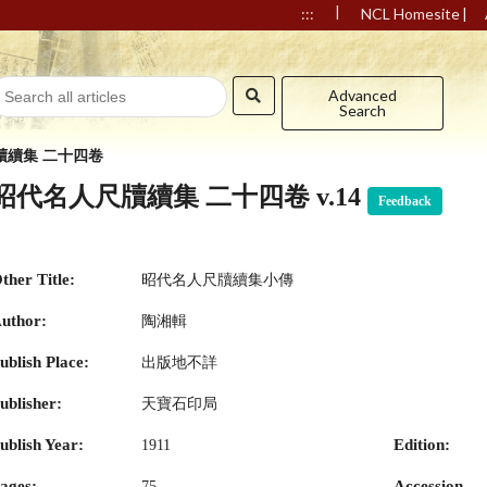
|
|
:::
NCL Homesite
Advanced
Search
牘續集 二十四卷
昭代名人尺牘續集 二十四卷 v.14
Feedback
ther Title:
昭代名人尺牘續集小傳
uthor:
陶湘輯
ublish Place:
出版地不詳
ublisher:
天寶石印局
ublish Year:
Edition:
1911
ages:
Accession
75