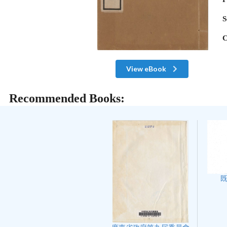
S
C
View eBook
Recommended Books: