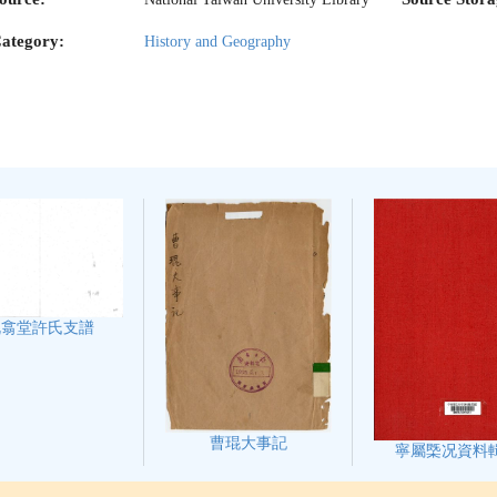
ategory:
History and Geography
既翕堂許氏支譜
曹琨大事記
寧屬㮣况資料