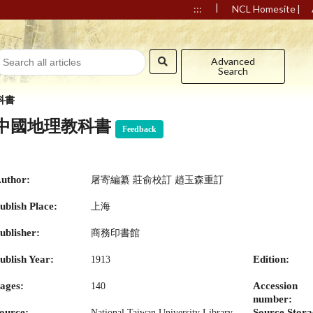
|
|
:::
NCL Homesite
Advanced
Search
科書
中國地理教科書
Feedback
uthor:
屠寄編纂 莊俞校訂 趙玉森重訂
ublish Place:
上海
ublisher:
商務印書館
ublish Year:
Edition:
1913
ages:
Accession
140
number:
ource:
Source Stora
National Taiwan University Library