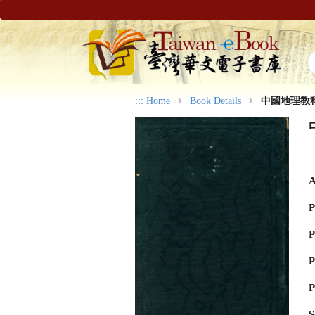
:::
Home
Book Details
中國地理教
A
P
P
P
P
S