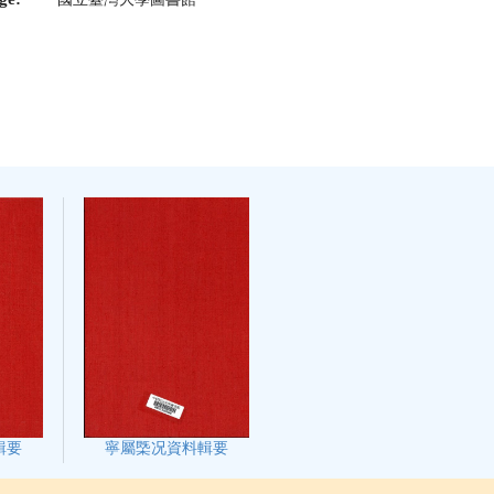
輯要
寧屬㮣况資料輯要