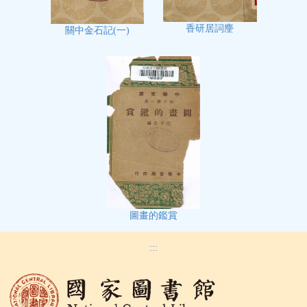
香研居詞麈
關中金石記(一)
圖畫的鑑賞
:::