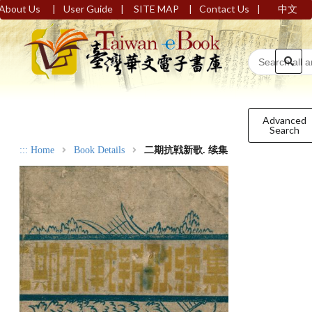
|
|
|
|
About Us
User Guide
SITE MAP
Contact Us
中文
Advanced
Search
:::
Home
Book Details
二期抗戦新歌. 续集