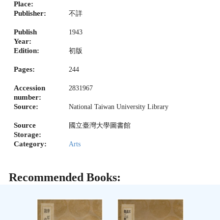
Place:
Publisher:
不詳
Publish
1943
Year:
Edition:
初版
Pages:
244
Accession
2831967
number:
Source:
National Taiwan University Library
Source
國立臺灣大學圖書館
Storage:
Category:
Arts
Recommended Books: