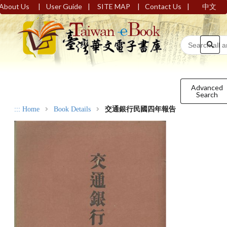
|
|
|
|
About Us
User Guide
SITE MAP
Contact Us
中文
Advanced
Search
:::
Home
Book Details
交通銀行民國四年報告