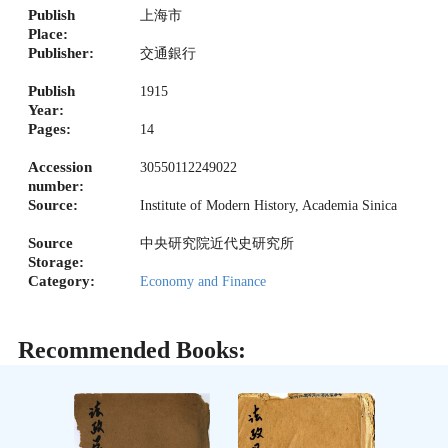
Publish
上海市
Place:
Publisher:
交通銀行
Publish
1915
Year:
Pages:
14
Accession
30550112249022
number:
Source:
Institute of Modern History, Academia Sinica
Source
中央研究院近代史研究所
Storage:
Category:
Economy and Finance
Recommended Books: