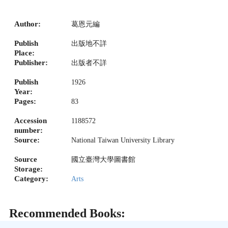
Author:
葛恩元編
Publish
出版地不詳
Place:
Publisher:
出版者不詳
Publish
1926
Year:
Pages:
83
Accession
1188572
number:
Source:
National Taiwan University Library
Source
國立臺灣大學圖書館
Storage:
Category:
Arts
Recommended Books: