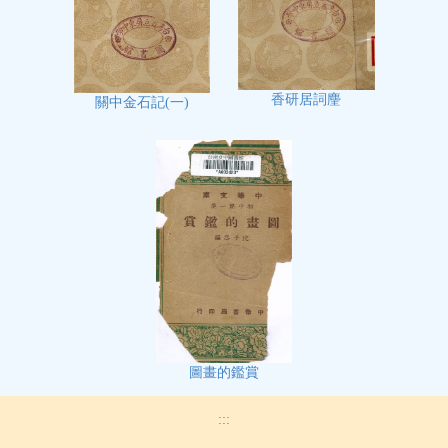
香研居詞麈
關中金石記(一)
圖畫的鑑賞
:::