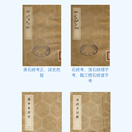
石經考、漢石經殘字
唐石經考正、諸史然
考、魏三體石經遺字
疑
考