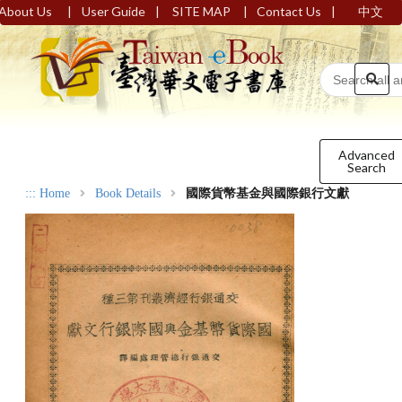
|
|
|
|
About Us
User Guide
SITE MAP
Contact Us
中文
Advanced
Search
:::
Home
Book Details
國際貨幣基金與國際銀行文獻