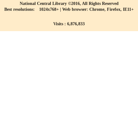
National Central Library ©2016, All Rights Reserved
Best resolutions: 1024x768+ | Web browser: Chrome, Firefox, IE11+
Visits : 6,876,833