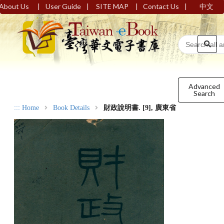
|
|
|
|
About Us
User Guide
SITE MAP
Contact Us
中文
Advanced
Search
:::
Home
Book Details
財政說明書. [9], 廣東省