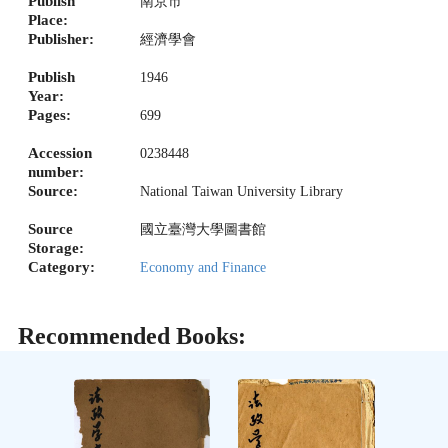
Publish
南京市
Place:
Publisher:
經濟學會
Publish
1946
Year:
Pages:
699
Accession
0238448
number:
Source:
National Taiwan University Library
Source
國立臺灣大學圖書館
Storage:
Category:
Economy and Finance
Recommended Books: