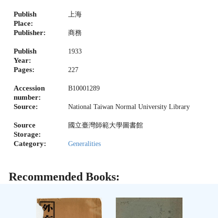
Publish
上海
Place:
Publisher:
商務
Publish
1933
Year:
Pages:
227
Accession
B10001289
number:
Source:
National Taiwan Normal University Library
Source
國立臺灣師範大學圖書館
Storage:
Category:
Generalities
Recommended Books: