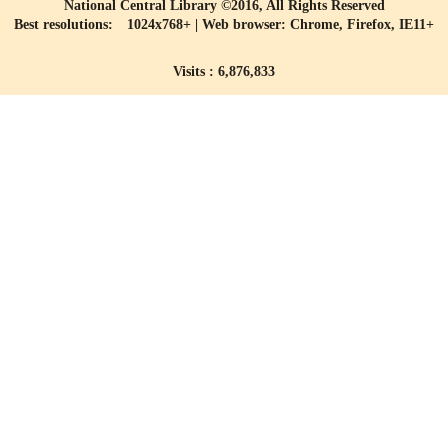
National Central Library ©2016, All Rights Reserved
Best resolutions: 1024x768+ | Web browser: Chrome, Firefox, IE11+
Visits : 6,876,833