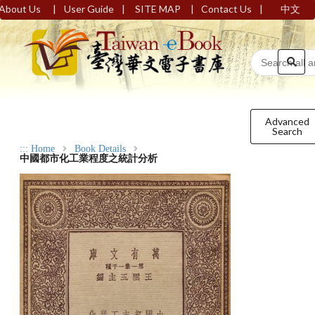
|
|
|
|
About Us
User Guide
SITE MAP
Contact Us
中文
Advanced
Search
:::
Home
Book Details
中國都市化工業程度之統計分析