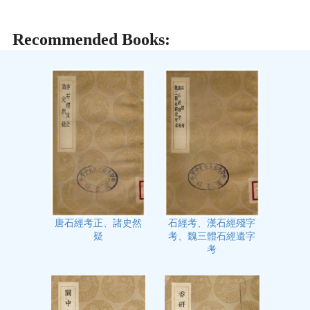
Recommended Books:
石經考、漢石經殘字
唐石經考正、諸史然
考、魏三體石經遺字
疑
考