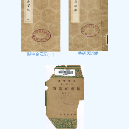
香研居詞麈
關中金石記(一)