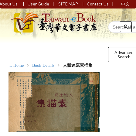
|
|
|
|
About Us
User Guide
SITE MAP
Contact Us
中文
Advanced
Search
:::
Home
Book Details
人體速寫素描集