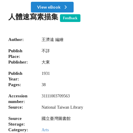
View eBook
人體速寫素描集
Feedback
Author:
王濟遠 編繪
Publish
不詳
Place:
Publisher:
大東
Publish
1931
Year:
Pages:
38
Accession
31111003709563
number:
Source:
National Taiwan Library
Source
國立臺灣圖書館
Storage:
Category:
Arts