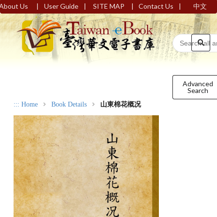
|
|
|
|
About Us
User Guide
SITE MAP
Contact Us
中文
Advanced
Search
:::
Home
Book Details
山東棉花概况