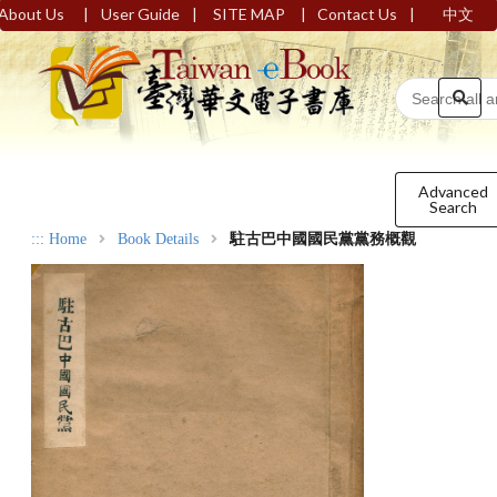
|
|
|
|
About Us
User Guide
SITE MAP
Contact Us
中文
Advanced
Search
:::
Home
Book Details
駐古巴中國國民黨黨務概觀