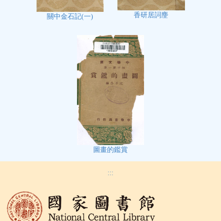
香研居詞麈
關中金石記(一)
圖畫的鑑賞
:::