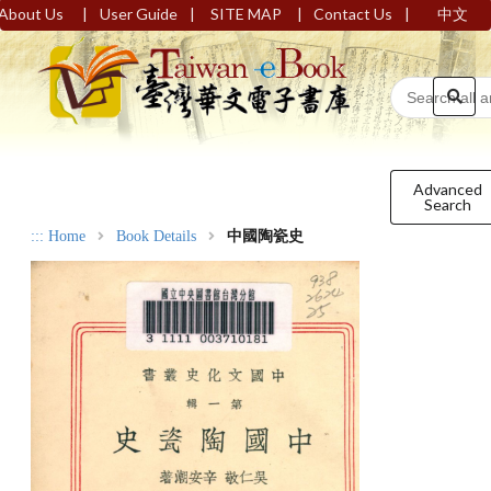
|
|
|
|
About Us
User Guide
SITE MAP
Contact Us
中文
Advanced
Search
:::
Home
Book Details
中國陶瓷史