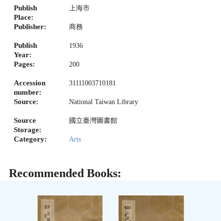
Publish
上海市
Place:
Publisher:
商務
Publish
1936
Year:
Pages:
200
Accession
31111003710181
number:
Source:
National Taiwan Library
Source
國立臺灣圖書館
Storage:
Category:
Arts
Recommended Books: