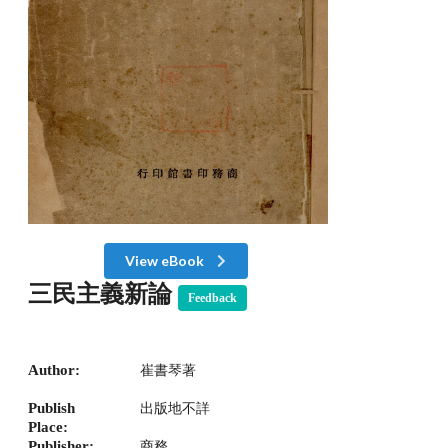
View eBook
三民主義新論
Feedback
Author:
崔書琴著
Publish
出版地不詳
Place:
Publisher:
商務