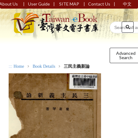
|
|
|
|
About Us
User Guide
SITE MAP
Contact Us
中文
Advanced
Search
:::
Home
Book Details
三民主義新論