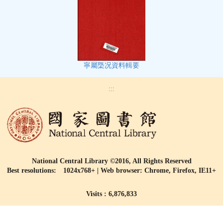
寧屬㮣况資料輯要
:::
National Central Library ©2016, All Rights Reserved
Best resolutions: 1024x768+ | Web browser: Chrome, Firefox, IE11+
Visits : 6,876,833