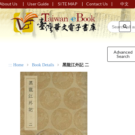
|
|
|
|
About Us
User Guide
SITE MAP
Contact Us
中文
Advanced
Search
:::
Home
Book Details
黑龍江外記 二