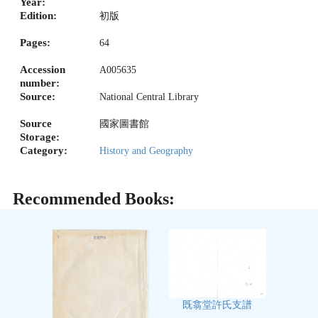
Year:
Edition:
初版
Pages:
64
Accession
A005635
number:
Source:
National Central Library
Source
國家圖書館
Storage:
Category:
History and Geography
Recommended Books:
既翕堂許氏支譜