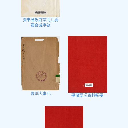
廣東省政府第九屆委
員會議事錄
曹琨大事記
寧屬㮣况資料輯要