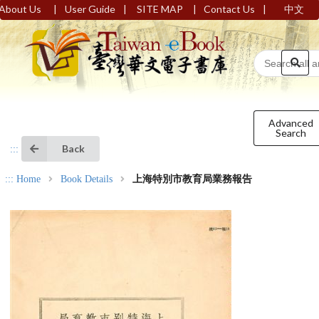
|
|
|
|
About Us
User Guide
SITE MAP
Contact Us
中文
Advanced
Search
Back
:::
:::
Home
Book Details
上海特別市教育局業務報告