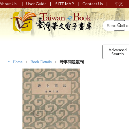
|
|
|
|
About Us
User Guide
SITE MAP
Contact Us
中文
Advanced
Search
:::
Home
Book Details
時事問題叢刊