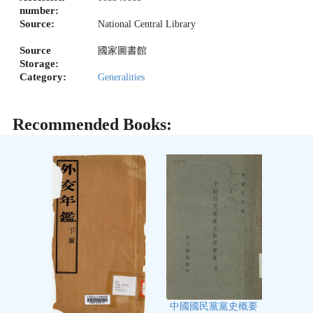
number:
Source:
National Central Library
Source
國家圖書館
Storage:
Category:
Generalities
Recommended Books:
中國國民黨黨史概要