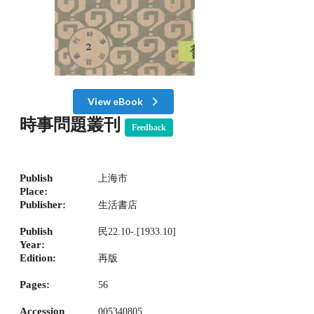
View eBook
時事問題叢刊
Feedback
Publish
上海市
Place:
Publisher:
生活書店
Publish
民22.10-.[1933.10]
Year:
Edition:
再版
Pages:
56
Accession
005340805