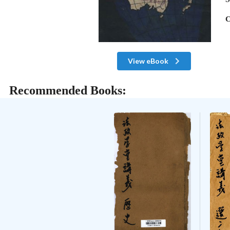
C
View eBook
Recommended Books: