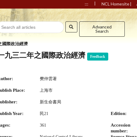
|
|
:::
NCL Homesite
Advanced
Search
之國際政治經濟
一九三二年之國際政治經濟
Feedback
uthor:
樊仲雲著
ublish Place:
上海市
ublisher:
新生命書局
ublish Year:
Edition:
民21
ages:
Accession
361
number:
ource:
Source Stora
National Central Library