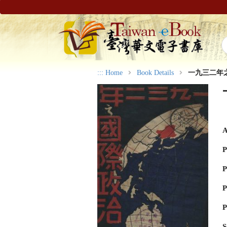
:::
Home
Book Details
一九三二年
A
P
P
P
P
S