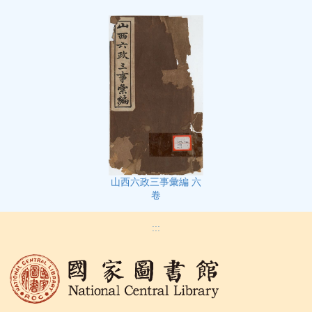
山西六政三事彙編 六
卷
:::