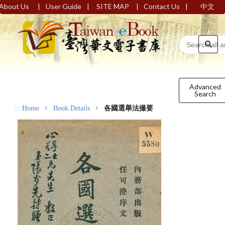
|
|
|
|
About Us
User Guide
SITE MAP
Contact Us
中文
Advanced
Search
:::
Home
Book Details
各國選舉法撮要