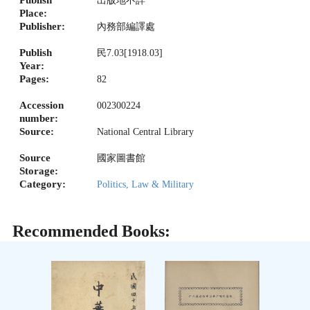
出版地不詳
Place:
Publisher:
內務部編譯處
Publish
民7.03[1918.03]
Year:
Pages:
82
Accession
002300224
number:
Source:
National Central Library
Source
國家圖書館
Storage:
Category:
Politics, Law & Military
Recommended Books: