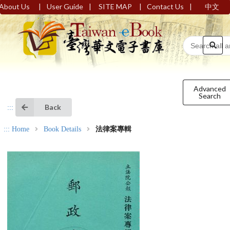
|
|
|
|
About Us
User Guide
SITE MAP
Contact Us
中文
Advanced
Search
Back
:::
:::
Home
Book Details
法律案專輯