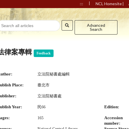
|
|
:::
NCL Homesite
Advanced
Search
法律案專輯
Feedback
uthor:
立法院秘書處編輯
ublish Place:
臺北市
ublisher:
立法院秘書處
ublish Year:
Edition:
民66
ages:
Accession
165
number:
ource:
Source Stora
National Central Library