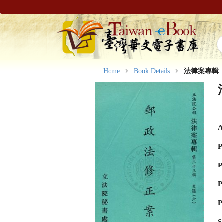
:::
Home
Book Details
法律案專輯
A
P
P
P
P
S