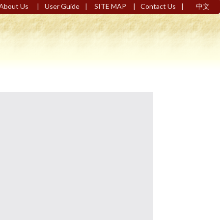
|
|
|
|
About Us
User Guide
SITE MAP
Contact Us
中文