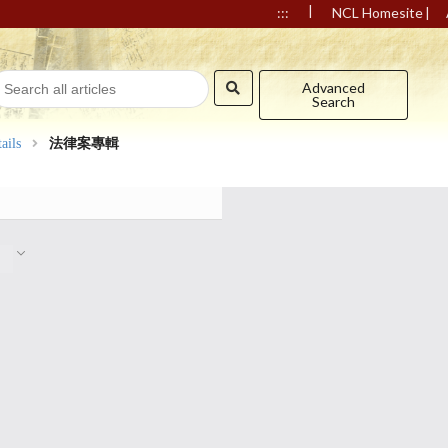
|
|
:::
NCL Homesite
Advanced
Search
ails
法律案專輯