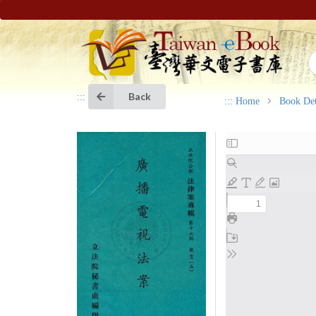
Back
:::
:::
Home
Book Det