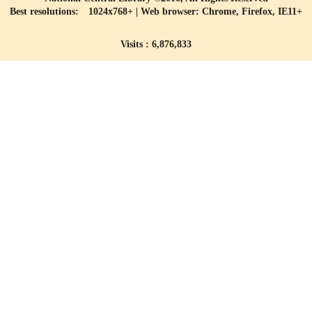
Best resolutions: 1024x768+ | Web browser: Chrome, Firefox, IE11+
Visits : 6,876,833