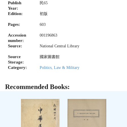
Publish
民65
Year:
Edition:
初版
Pages:
603
Accession
001196863
number:
Source:
National Central Library
Source
國家圖書館
Storage:
Category:
Politics, Law & Military
Recommended Books: