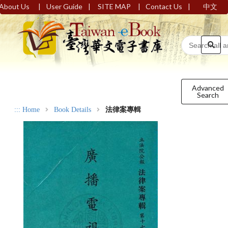
|
|
|
|
About Us
User Guide
SITE MAP
Contact Us
中文
Advanced
Search
:::
Home
Book Details
法律案專輯