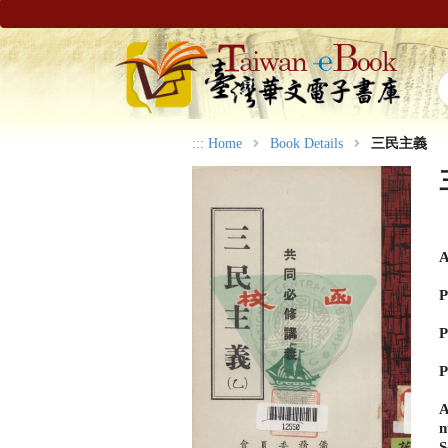
:::
Home
Book Details
三民主義
A
P
P
P
A
n
S