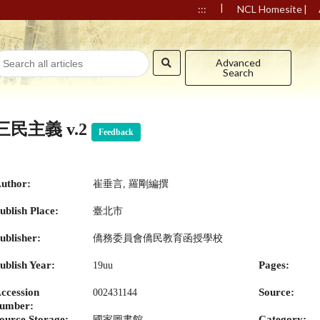
|
|
:::
NCL Homesite
Advanced
Search
三民主義 v.2
Feedback
uthor:
崔垂言, 羅剛編撰
ublish Place:
臺北市
ublisher:
僑務委員會僑民教育函授學校
ublish Year:
Pages:
19uu
ccession
Source:
002431144
umber:
ource Storage:
Category:
國家圖書館