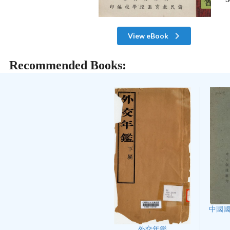
View eBook
Recommended Books:
中國
外交年鑑