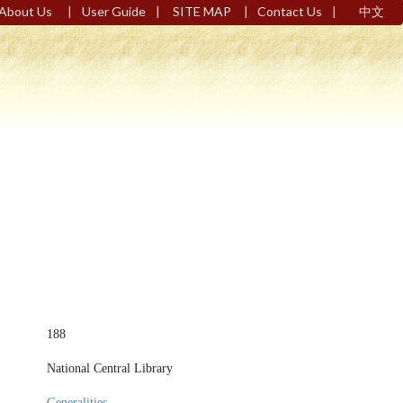
|
|
|
|
About Us
User Guide
SITE MAP
Contact Us
中文
188
National Central Library
Generalities