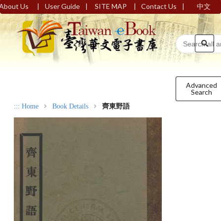
|
|
|
|
About Us
User Guide
SITE MAP
Contact Us
中文
Advanced
Search
:::
Home
Book Details
齊東野語