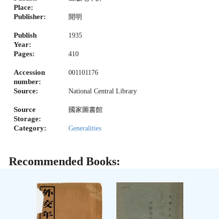
Place:
Publisher:
開明
Publish
1935
Year:
Pages:
410
Accession
001101176
number:
Source:
National Central Library
Source
國家圖書館
Storage:
Category:
Generalities
Recommended Books: