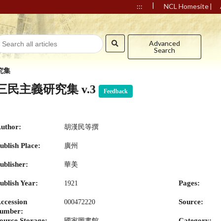
|
|
:::
NCL Homesite
Advanced
Search
究集
三民主義研究集 v.3
Feedback
uthor:
胡漢民等撰
ublish Place:
廣州
ublisher:
華美
ublish Year:
Pages:
1921
ccession
Source:
000472220
umber:
ource Storage:
Category:
國家圖書館