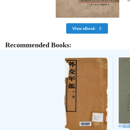
View eBook
Recommended Books:
中國