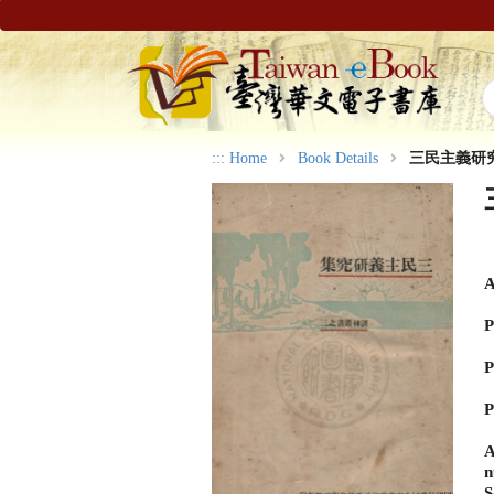
:::
Home
Book Details
三民主義研
A
P
P
P
A
n
S