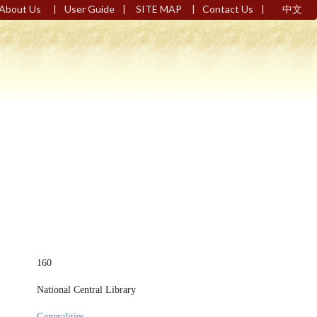
|
|
|
|
About Us
User Guide
SITE MAP
Contact Us
中文
160
National Central Library
Generalities