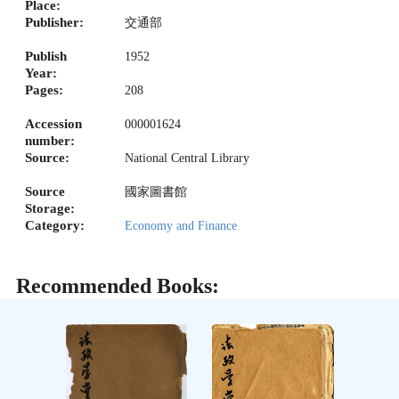
Place:
Publisher:
交通部
Publish
1952
Year:
Pages:
208
Accession
000001624
number:
Source:
National Central Library
Source
國家圖書館
Storage:
Category:
Economy and Finance
Recommended Books: