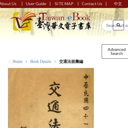
|
|
|
|
About Us
User Guide
SITE MAP
Contact Us
中文
Advanced
Search
:::
Home
Book Details
交通法規彙編