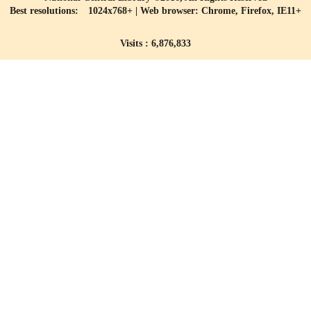
Best resolutions: 1024x768+ | Web browser: Chrome, Firefox, IE11+
Visits : 6,876,833