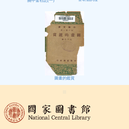
關中金石記(一)
圖畫的鑑賞
:::