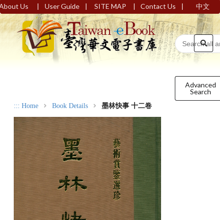
|
|
|
|
About Us
User Guide
SITE MAP
Contact Us
中文
Advanced
Search
:::
Home
Book Details
墨林快事 十二卷