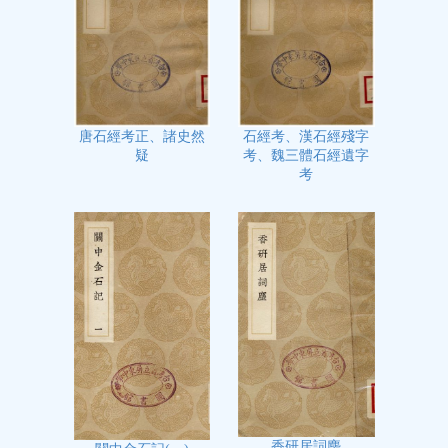
石經考、漢石經殘字
唐石經考正、諸史然
考、魏三體石經遺字
疑
考
香研居詞麈