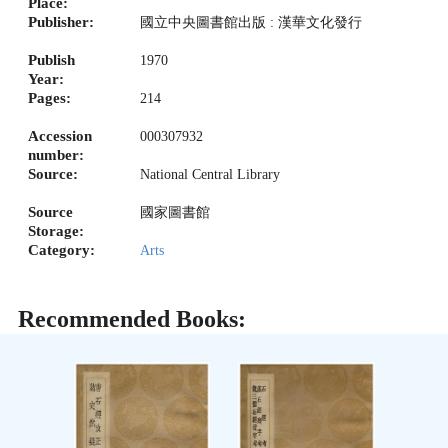
Place:
Publisher:
國立中央圖書館出版 : 漢華文化發行
Publish
1970
Year:
Pages:
214
Accession
000307932
number:
Source:
National Central Library
Source
國家圖書館
Storage:
Category:
Arts
Recommended Books: