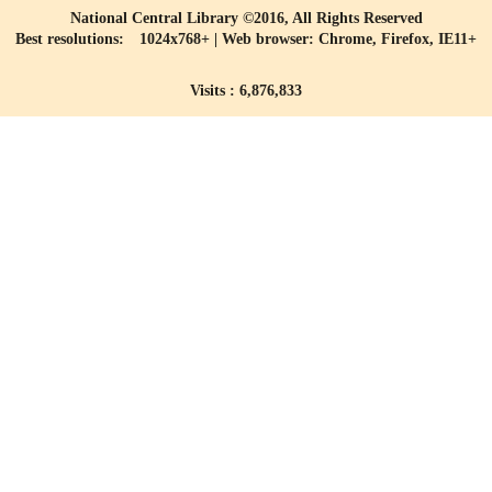
National Central Library ©2016, All Rights Reserved
Best resolutions: 1024x768+ | Web browser: Chrome, Firefox, IE11+
Visits : 6,876,833