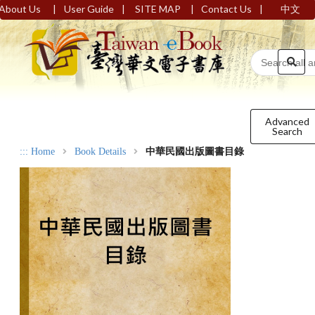
|
|
|
|
About Us
User Guide
SITE MAP
Contact Us
中文
Advanced
Search
:::
Home
Book Details
中華民國出版圖書目錄