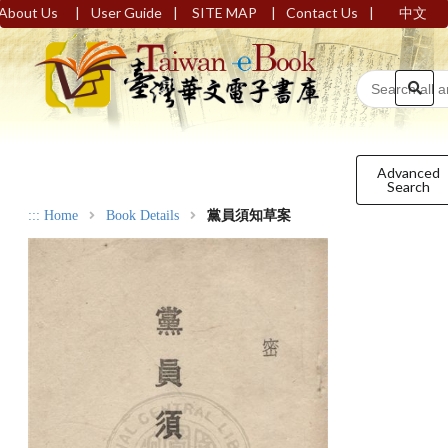
|
|
|
|
About Us
User Guide
SITE MAP
Contact Us
中文
Advanced
Search
:::
Home
Book Details
黨員須知草案