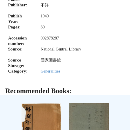
Publisher:
不詳
Publish
1940
Year:
Pages:
80
Accession
002878287
number:
Source:
National Central Library
Source
國家圖書館
Storage:
Category:
Generalities
Recommended Books: