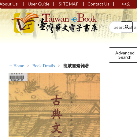
|
|
|
|
About Us
User Guide
SITE MAP
Contact Us
中文
Advanced
Search
:::
Home
Book Details
龍坡書齋雜著