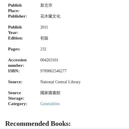
Publish
新北市
Place:
Publisher:
花木蘭文化
Publish
2011
Year:
Edition:
初版
Pages:
232
Accession
004263101
number:
ISBN:
9789862546277
Source:
National Central Library
Source
國家圖書館
Storage:
Category:
Generalities
Recommended Books: