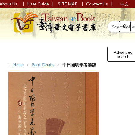
|
|
|
|
About Us
User Guide
SITE MAP
Contact Us
中文
Advanced
Search
:::
Home
Book Details
中日陽明學者墨跡