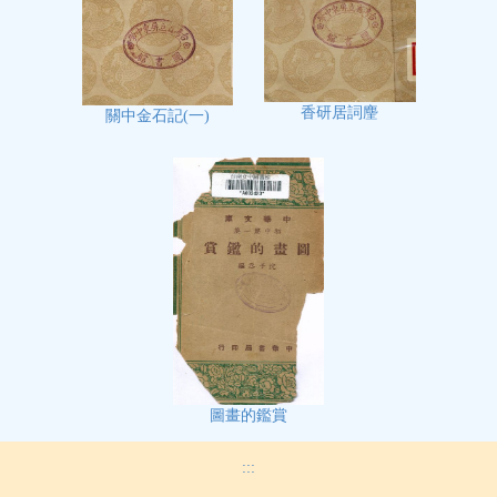
香研居詞麈
關中金石記(一)
圖畫的鑑賞
:::