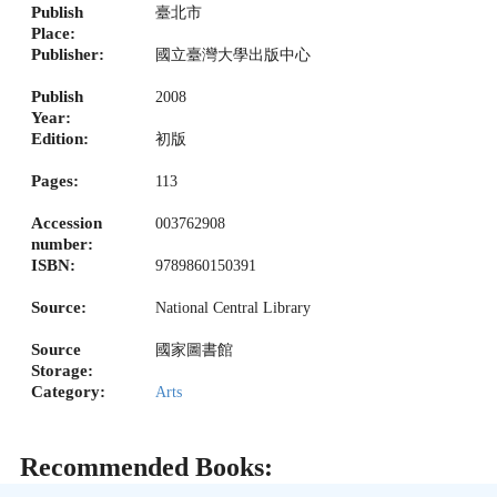
Publish
臺北市
Place:
Publisher:
國立臺灣大學出版中心
Publish
2008
Year:
Edition:
初版
Pages:
113
Accession
003762908
number:
ISBN:
9789860150391
Source:
National Central Library
Source
國家圖書館
Storage:
Category:
Arts
Recommended Books: