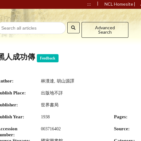
|
|
:::
NCL Homesite
Advanced
Search
黑人成功傳
Feedback
uthor:
林漢達, 胡山源譯
ublish Place:
出版地不詳
ublisher:
世界書局
ublish Year:
Pages:
1938
ccession
Source:
003716402
umber:
ource Storage:
Category:
國家圖書館