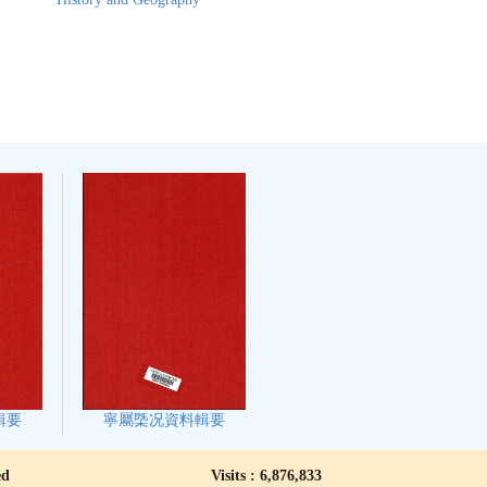
輯要
寧屬㮣况資料輯要
ed
Visits : 6,876,833