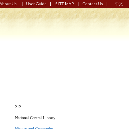
|
|
|
|
About Us
User Guide
SITE MAP
Contact Us
中文
212
National Central Library
History and Geography