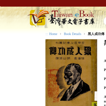
:::
Home
Book Details
黑人成功傳
A
P
P
P
A
n
S